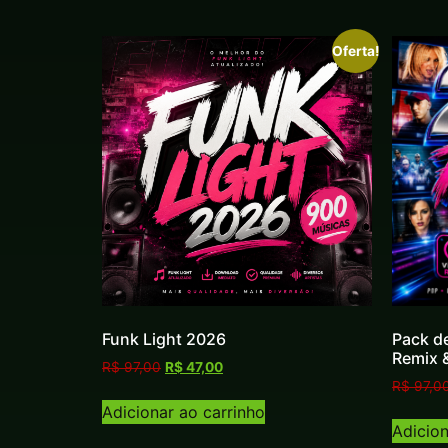
Oferta!
Funk Light 2026
Pack d
Remix 
R$
97,00
R$
47,00
R$
97,0
Adicionar ao carrinho
Adicion