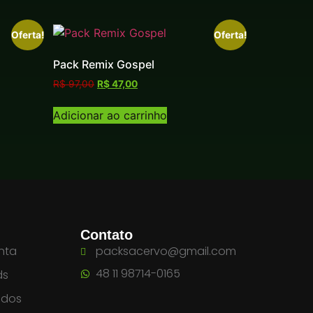
Oferta!
Oferta!
Pack Remix Gospel
R$
97,00
R$
47,00
Adicionar ao carrinho
Contato
nta
packsacervo@gmail.com
48 11 98714-0165
ds
idos