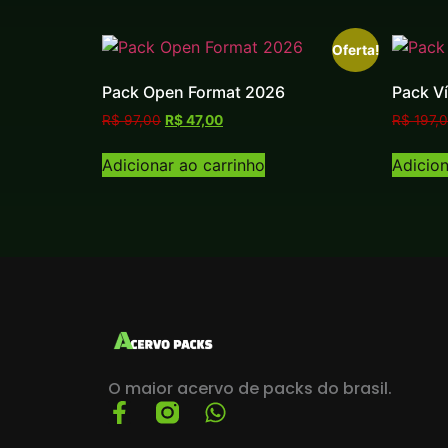
Oferta!
Pack Open Format 2026
Pack V
R$
97,00
R$
47,00
R$
197,
Adicionar ao carrinho
Adicion
O maior acervo de packs do brasil.