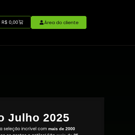
R$
0,00
Área do cliente
o Julho 2025
a seleção incrível com
mais de 2000