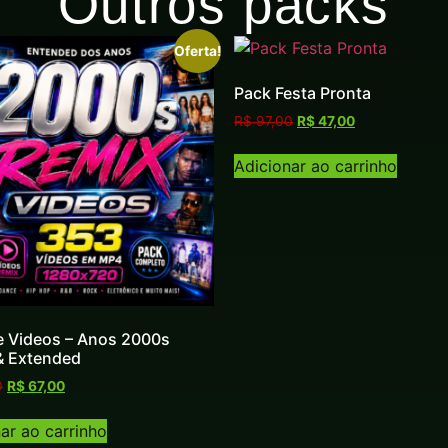
Outros packs
Oferta!
Pack Festa Pronta
R$
97,00
R$
47,00
Adicionar ao carrinho
e Videos – Anos 2000s
& Extended
0
R$
67,00
ar ao carrinho