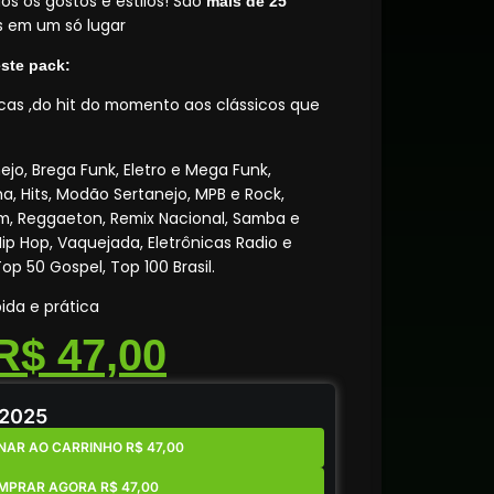
s os gostos e estilos! São
mais de 25
 em um só lugar
ste pack:
as ,do hit do momento aos clássicos que
nejo, Brega Funk, Eletro e Mega Funk,
ha, Hits, Modão Sertanejo, MPB e Rock,
, Reggaeton, Remix Nacional, Samba e
ip Hop, Vaquejada, Eletrônicas Radio e
p 50 Gospel, Top 100 Brasil.
ida e prática
R$
47,00
 2025
NAR AO CARRINHO R$ 47,00
MPRAR AGORA R$ 47,00