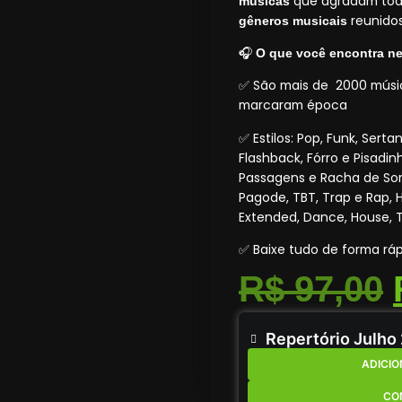
que agradam todo
músicas
reunidos
gêneros musicais
🎧
O que você encontra ne
✅ São mais de 2000 músic
marcaram época
✅ Estilos: Pop, Funk, Serta
Flashback, Fórro e Pisadin
Passagens e Racha de Som
Pagode, TBT, Trap e Rap, H
Extended, Dance, House, To
✅ Baixe tudo de forma ráp
R$
97,00
Repertório Julho
ADICIO
CO