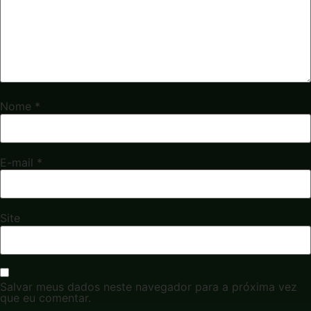
Nome
*
E-mail
*
Site
Salvar meus dados neste navegador para a próxima vez
que eu comentar.