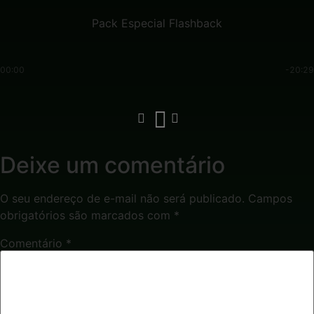
Pack Especial Flashback
00:00
-20:29
Deixe um comentário
O seu endereço de e-mail não será publicado.
Campos
obrigatórios são marcados com
*
Comentário
*