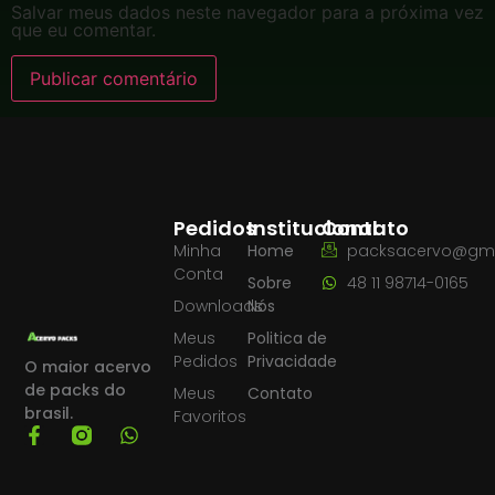
Salvar meus dados neste navegador para a próxima vez
que eu comentar.
Pedidos
Institucional
Contato
Minha
Home
packsacervo@gma
Conta
Sobre
48 11 98714-0165
Downloads
Nós
Meus
Politica de
Pedidos
Privacidade
O maior acervo
de packs do
Meus
Contato
brasil.
Favoritos