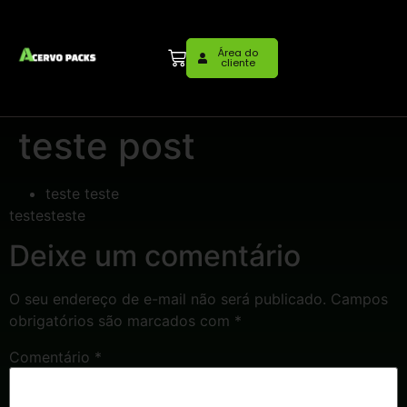
Área do
cliente
teste post
teste teste
testesteste
Deixe um comentário
O seu endereço de e-mail não será publicado.
Campos
obrigatórios são marcados com
*
Comentário
*