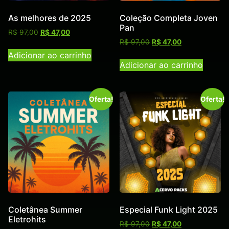
As melhores de 2025
Coleção Completa Joven
Pan
R$
97,00
R$
47,00
R$
97,00
R$
47,00
Adicionar ao carrinho
Adicionar ao carrinho
Oferta!
Oferta!
Coletânea Summer
Especial Funk Light 2025
Eletrohits
R$
97,00
R$
47,00