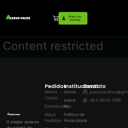
Área do
cliente
Content restricted
Pedidos
Institucional
Contato
Minha
Home
packsacervo@gma
Conta
Sobre
48 11 98714-0165
Downloads
Nós
Meus
Politica de
Pedidos
Privacidade
O maior acervo
de packs do